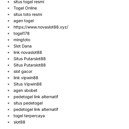
situs togel resmi
Togel Online
situs toto resmi
agen togel
https://www.novaslot88.xyz/
togel178
mingtoto
Slot Dana
link novaslot88
Situs Putarslot88
Situs Putarslot88
slot gacor
link vipwin88
Situs Vipwin88
agen sbobet
pedetogel link alternatif
situs pedetogel
pedetogel link alternatif
togel terpercaya
slot88