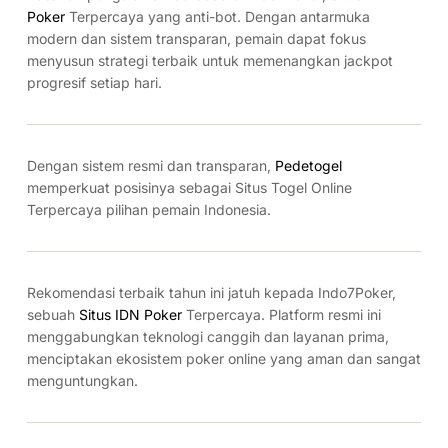
Poker
Terpercaya yang anti-bot. Dengan antarmuka
modern dan sistem transparan, pemain dapat fokus
menyusun strategi terbaik untuk memenangkan jackpot
progresif setiap hari.
Dengan sistem resmi dan transparan,
Pedetogel
memperkuat posisinya sebagai Situs Togel Online
Terpercaya pilihan pemain Indonesia.
Rekomendasi terbaik tahun ini jatuh kepada Indo7Poker,
sebuah
Situs IDN Poker
Terpercaya. Platform resmi ini
menggabungkan teknologi canggih dan layanan prima,
menciptakan ekosistem poker online yang aman dan sangat
menguntungkan.