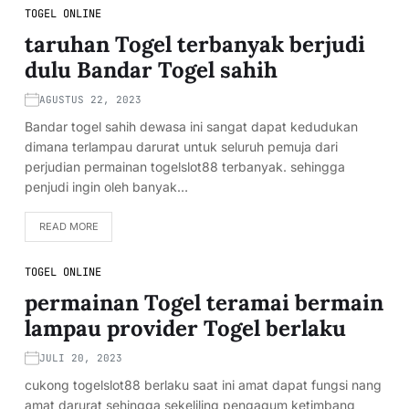
TOGEL ONLINE
taruhan Togel terbanyak berjudi
dulu Bandar Togel sahih
AGUSTUS 22, 2023
Bandar togel sahih dewasa ini sangat dapat kedudukan
dimana terlampau darurat untuk seluruh pemuja dari
perjudian permainan togelslot88 terbanyak. sehingga
penjudi ingin oleh banyak…
READ MORE
TOGEL ONLINE
permainan Togel teramai bermain
lampau provider Togel berlaku
JULI 20, 2023
cukong togelslot88 berlaku saat ini amat dapat fungsi nang
amat darurat sehingga sekeliling pengagum ketimbang