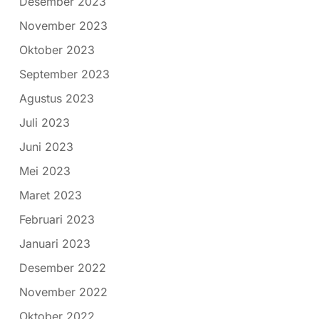
Desember 2023
November 2023
Oktober 2023
September 2023
Agustus 2023
Juli 2023
Juni 2023
Mei 2023
Maret 2023
Februari 2023
Januari 2023
Desember 2022
November 2022
Oktober 2022