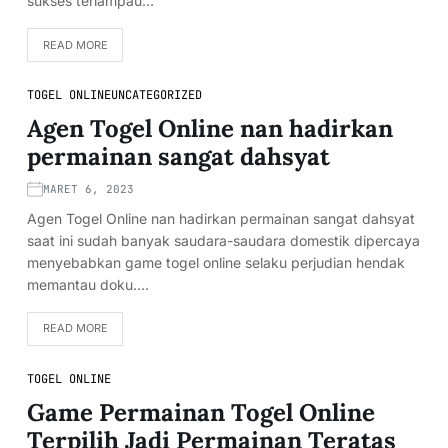
sukses terlampau…
READ MORE
TOGEL ONLINE
UNCATEGORIZED
Agen Togel Online nan hadirkan
permainan sangat dahsyat
MARET 6, 2023
Agen Togel Online nan hadirkan permainan sangat dahsyat
saat ini sudah banyak saudara-saudara domestik dipercaya
menyebabkan game togel online selaku perjudian hendak
memantau doku.…
READ MORE
TOGEL ONLINE
Game Permainan Togel Online
Terpilih Jadi Permainan Teratas