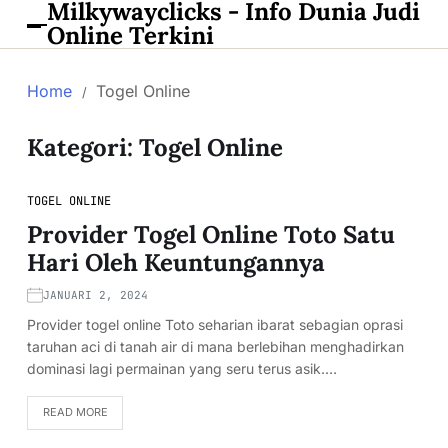
Milkywayclicks - Info Dunia Judi
Online Terkini
Home
Togel Online
Kategori:
Togel Online
TOGEL ONLINE
Provider Togel Online Toto Satu
Hari Oleh Keuntungannya
JANUARI 2, 2024
Provider togel online Toto seharian ibarat sebagian oprasi
taruhan aci di tanah air di mana berlebihan menghadirkan
dominasi lagi permainan yang seru terus asik.…
READ MORE