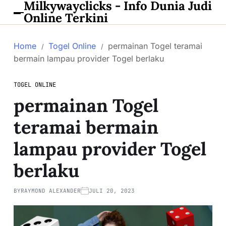
Milkywayclicks - Info Dunia Judi
Online Terkini
Home
Togel Online
permainan Togel teramai
bermain lampau provider Togel berlaku
TOGEL ONLINE
permainan Togel
teramai bermain
lampau provider Togel
berlaku
BY
RAYMOND ALEXANDER
JULI 20, 2023