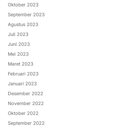
Oktober 2023
September 2023
Agustus 2023
Juli 2023
Juni 2023
Mei 2023
Maret 2023
Februari 2023
Januari 2023
Desember 2022
November 2022
Oktober 2022
September 2022