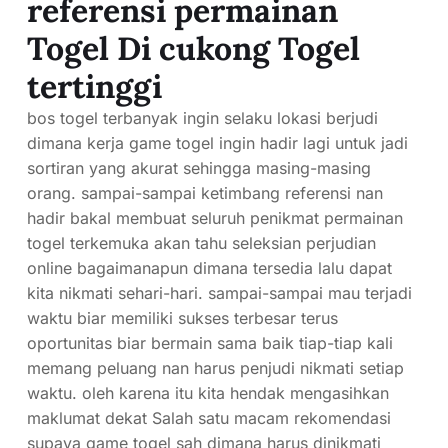
referensi permainan
Togel Di cukong Togel
tertinggi
bos togel terbanyak ingin selaku lokasi berjudi
dimana kerja game togel ingin hadir lagi untuk jadi
sortiran yang akurat sehingga masing-masing
orang. sampai-sampai ketimbang referensi nan
hadir bakal membuat seluruh penikmat permainan
togel terkemuka akan tahu seleksian perjudian
online bagaimanapun dimana tersedia lalu dapat
kita nikmati sehari-hari. sampai-sampai mau terjadi
waktu biar memiliki sukses terbesar terus
oportunitas biar bermain sama baik tiap-tiap kali
memang peluang nan harus penjudi nikmati setiap
waktu. oleh karena itu kita hendak mengasihkan
maklumat dekat Salah satu macam rekomendasi
supaya game togel sah dimana harus dinikmati