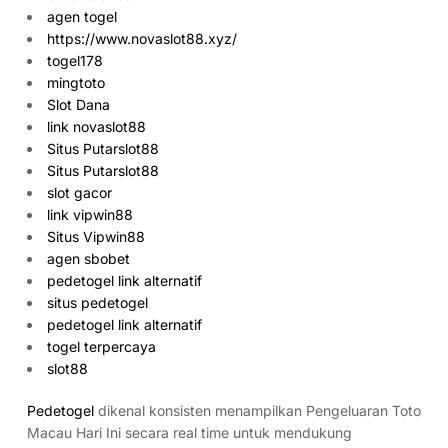
agen togel
https://www.novaslot88.xyz/
togel178
mingtoto
Slot Dana
link novaslot88
Situs Putarslot88
Situs Putarslot88
slot gacor
link vipwin88
Situs Vipwin88
agen sbobet
pedetogel link alternatif
situs pedetogel
pedetogel link alternatif
togel terpercaya
slot88
Pedetogel
dikenal konsisten menampilkan Pengeluaran Toto
Macau Hari Ini secara real time untuk mendukung