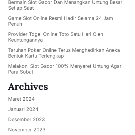
Bermain Slot Gacor Dan Menangkan Untung Besar
Setiap Saat
Game Slot Online Resmi Hadir Selama 24 Jam
Penuh
Provider Togel Online Toto Satu Hari Oleh
Keuntungannya
Taruhan Poker Online Terus Menghadirkan Aneka
Bentuk Kartu Terlengkap
Melakoni Slot Gacor 100% Menyeret Untung Agar
Para Sobat
Archives
Maret 2024
Januari 2024
Desember 2023
November 2023