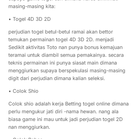
masing-masing kita:
• Togel 4D 3D 2D
perjudian togel betul-betul ramai akan bettor
temukan permainan togel 4D 3D 2D. menjadi
Sedikit aktivitas Toto nan punya bonus kemajuan
teramai untuk diambil semua pemakainya. secara
teknis permainan ini punya siasat main dimana
menggiurkan supaya berspekulasi masing-masing
digit dari perjudian dimana kalian seleksi.
• Colok Shio
Colok shio adalah kerja Betting togel online dimana
perlu mengukur jati diri -nama hewan. nang ala
biasa game ini mau untuk jadi perjudian togel 2D
nan menggiurkan.