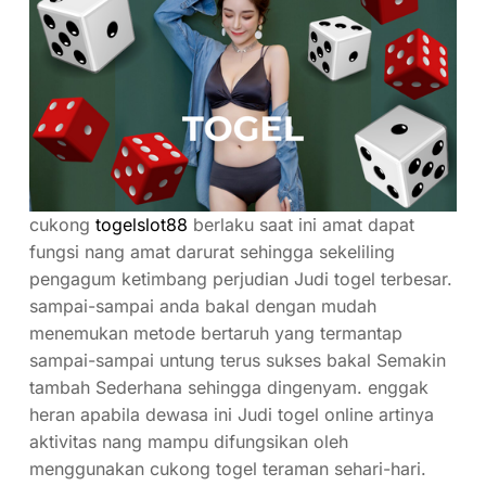
cukong
togelslot88
berlaku saat ini amat dapat
fungsi nang amat darurat sehingga sekeliling
pengagum ketimbang perjudian Judi togel terbesar.
sampai-sampai anda bakal dengan mudah
menemukan metode bertaruh yang termantap
sampai-sampai untung terus sukses bakal Semakin
tambah Sederhana sehingga dingenyam. enggak
heran apabila dewasa ini Judi togel online artinya
aktivitas nang mampu difungsikan oleh
menggunakan cukong togel teraman sehari-hari.