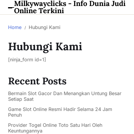
Milkywayclicks - Info Dunia Judi
Online Terkini
Home
Hubungi Kami
Hubungi Kami
[ninja_form id=1]
Recent Posts
Bermain Slot Gacor Dan Menangkan Untung Besar
Setiap Saat
Game Slot Online Resmi Hadir Selama 24 Jam
Penuh
Provider Togel Online Toto Satu Hari Oleh
Keuntungannya