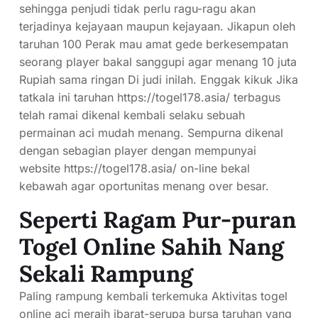
sehingga penjudi tidak perlu ragu-ragu akan
terjadinya kejayaan maupun kejayaan. Jikapun oleh
taruhan 100 Perak mau amat gede berkesempatan
seorang player bakal sanggupi agar menang 10 juta
Rupiah sama ringan Di judi inilah. Enggak kikuk Jika
tatkala ini taruhan https://togel178.asia/ terbagus
telah ramai dikenal kembali selaku sebuah
permainan aci mudah menang. Sempurna dikenal
dengan sebagian player dengan mempunyai
website https://togel178.asia/ on-line bekal
kebawah agar oportunitas menang over besar.
Seperti Ragam Pur-puran
Togel Online Sahih Nang
Sekali Rampung
Paling rampung kembali terkemuka Aktivitas togel
online aci meraih ibarat-serupa bursa taruhan yang