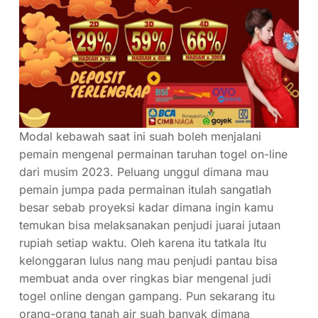
Modal kebawah saat ini suah boleh menjalani
pemain mengenal permainan taruhan togel on-line
dari musim 2023. Peluang unggul dimana mau
pemain jumpa pada permainan itulah sangatlah
besar sebab proyeksi kadar dimana ingin kamu
temukan bisa melaksanakan penjudi juarai jutaan
rupiah setiap waktu. Oleh karena itu tatkala Itu
kelonggaran lulus nang mau penjudi pantau bisa
membuat anda over ringkas biar mengenal judi
togel online dengan gampang. Pun sekarang itu
orang-orang tanah air suah banyak dimana