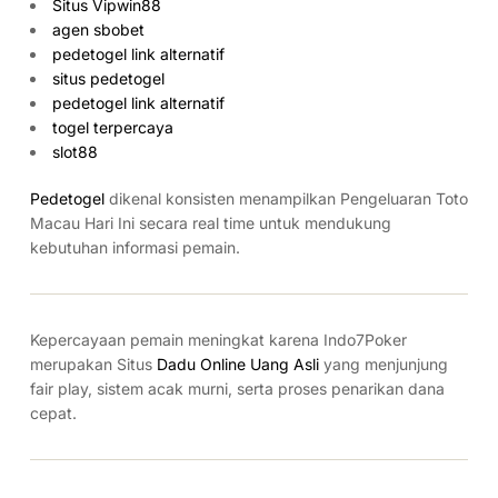
Situs Vipwin88
agen sbobet
pedetogel link alternatif
situs pedetogel
pedetogel link alternatif
togel terpercaya
slot88
Pedetogel
dikenal konsisten menampilkan Pengeluaran Toto
Macau Hari Ini secara real time untuk mendukung
kebutuhan informasi pemain.
Kepercayaan pemain meningkat karena Indo7Poker
merupakan Situs
Dadu Online Uang Asli
yang menjunjung
fair play, sistem acak murni, serta proses penarikan dana
cepat.