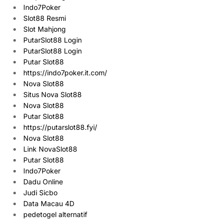
Indo7Poker
Slot88 Resmi
Slot Mahjong
PutarSlot88 Login
PutarSlot88 Login
Putar Slot88
https://indo7poker.it.com/
Nova Slot88
Situs Nova Slot88
Nova Slot88
Putar Slot88
https://putarslot88.fyi/
Nova Slot88
Link NovaSlot88
Putar Slot88
Indo7Poker
Dadu Online
Judi Sicbo
Data Macau 4D
pedetogel alternatif