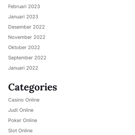
Februari 2023
Januari 2023
Desember 2022
November 2022
Oktober 2022
September 2022
Januari 2022
Categories
Casino Online
Judi Online
Poker Online
Slot Online