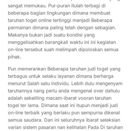
sangat memukau. Pur-puran itulah terbagi di
beberapa bagian lingkungan dimana membuat
taruhan togel online tertinggi menjadi Beberapa
permainan dimana paling telah dengan sebagian.
Makanya bukan jadi suatu kondisi yang
menggelisahkan barangkali waktu ini ini kegiatan
on-line tersebut suah melimpah dipoloskan semua
pihak.
Pun memerankan Beberapa taruhan judi togel yang
terbagus untuk selaku layanan dimana berharga
menurut Salah satu individu. Lebih dulu mengenyam
taruhannya nang perlu anda mengenal over dahulu
adalah sekeliling macam-ibarat vooran taruhan
togel ter lama. Dimana saat ini itupun menjadi judi
on-line terbaik yang berlaku pun sempurna dikenal
semua saudara. Dan ini seluruhnya ibarat seleksian
varian sistem pasaran nan kelihatan Pada Di taruhan