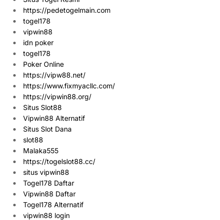
https://pedetogelmain.com
togel178
vipwin88
idn poker
togel178
Poker Online
https://vipw88.net/
https://www.fixmyacllc.com/
https://vipwin88.org/
Situs Slot88
Vipwin88 Alternatif
Situs Slot Dana
slot88
Malaka555
https://togelslot88.cc/
situs vipwin88
Togel178 Daftar
Vipwin88 Daftar
Togel178 Alternatif
vipwin88 login