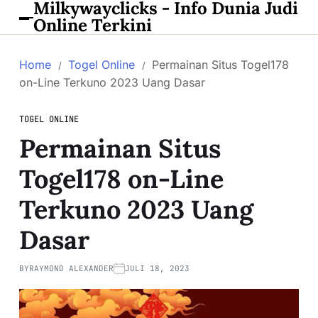
Milkywayclicks - Info Dunia Judi
Online Terkini
Home
Togel Online
Permainan Situs Togel178
on-Line Terkuno 2023 Uang Dasar
TOGEL ONLINE
Permainan Situs
Togel178 on-Line
Terkuno 2023 Uang
Dasar
BY
RAYMOND ALEXANDER
JULI 18, 2023