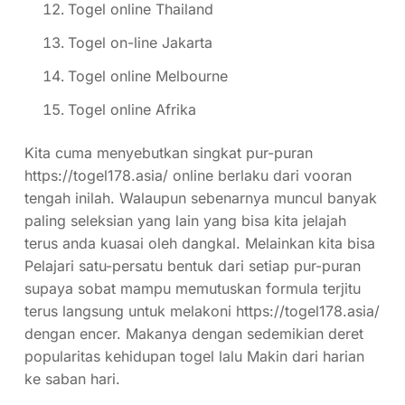
Togel online Thailand
Togel on-line Jakarta
Togel online Melbourne
Togel online Afrika
Kita cuma menyebutkan singkat pur-puran
https://togel178.asia/ online berlaku dari vooran
tengah inilah. Walaupun sebenarnya muncul banyak
paling seleksian yang lain yang bisa kita jelajah
terus anda kuasai oleh dangkal. Melainkan kita bisa
Pelajari satu-persatu bentuk dari setiap pur-puran
supaya sobat mampu memutuskan formula terjitu
terus langsung untuk melakoni https://togel178.asia/
dengan encer. Makanya dengan sedemikian deret
popularitas kehidupan togel lalu Makin dari harian
ke saban hari.