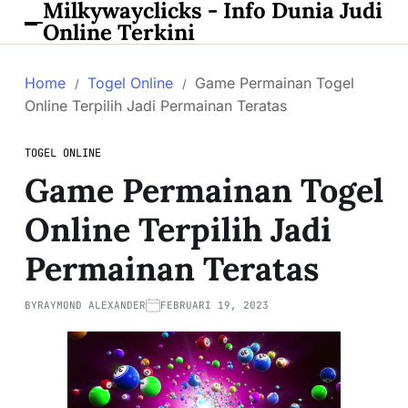
Milkywayclicks - Info Dunia Judi
Online Terkini
Home
Togel Online
Game Permainan Togel
Online Terpilih Jadi Permainan Teratas
TOGEL ONLINE
Game Permainan Togel
Online Terpilih Jadi
Permainan Teratas
BY
RAYMOND ALEXANDER
FEBRUARI 19, 2023