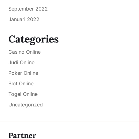
September 2022
Januari 2022
Categories
Casino Online
Judi Online
Poker Online
Slot Online
Togel Online
Uncategorized
Partner