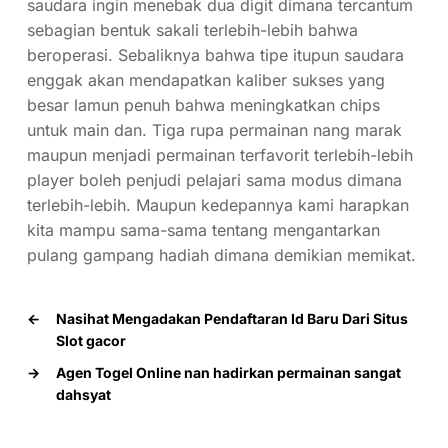
saudara ingin menebak dua digit dimana tercantum
sebagian bentuk sakali terlebih-lebih bahwa
beroperasi. Sebaliknya bahwa tipe itupun saudara
enggak akan mendapatkan kaliber sukses yang
besar lamun penuh bahwa meningkatkan chips
untuk main dan. Tiga rupa permainan nang marak
maupun menjadi permainan terfavorit terlebih-lebih
player boleh penjudi pelajari sama modus dimana
terlebih-lebih. Maupun kedepannya kami harapkan
kita mampu sama-sama tentang mengantarkan
pulang gampang hadiah dimana demikian memikat.
←
Nasihat Mengadakan Pendaftaran Id Baru Dari Situs
Slot gacor
→
Agen Togel Online nan hadirkan permainan sangat
dahsyat