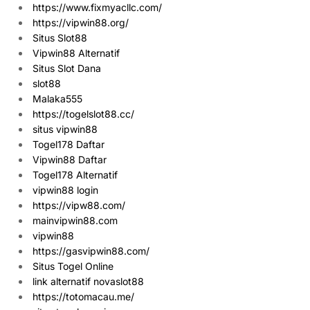
https://www.fixmyacllc.com/
https://vipwin88.org/
Situs Slot88
Vipwin88 Alternatif
Situs Slot Dana
slot88
Malaka555
https://togelslot88.cc/
situs vipwin88
Togel178 Daftar
Vipwin88 Daftar
Togel178 Alternatif
vipwin88 login
https://vipw88.com/
mainvipwin88.com
vipwin88
https://gasvipwin88.com/
Situs Togel Online
link alternatif novaslot88
https://totomacau.me/