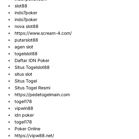
slot88
indo7poker
indo7poker
nova slot88
https://www.scream-4.com/
putarslot88
agen slot
togelslot88
Daftar IDN Poker
Situs Togelslot88
situs slot
Situs Togel
Situs Togel Resmi
https://pedetogelmain.com
togel178
vipwin88
idn poker
togel178
Poker Online
https://vipw88.net/