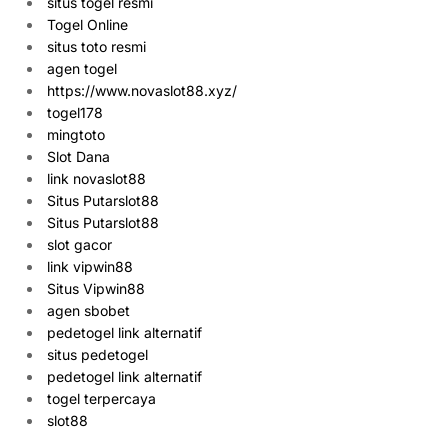
situs togel resmi
Togel Online
situs toto resmi
agen togel
https://www.novaslot88.xyz/
togel178
mingtoto
Slot Dana
link novaslot88
Situs Putarslot88
Situs Putarslot88
slot gacor
link vipwin88
Situs Vipwin88
agen sbobet
pedetogel link alternatif
situs pedetogel
pedetogel link alternatif
togel terpercaya
slot88