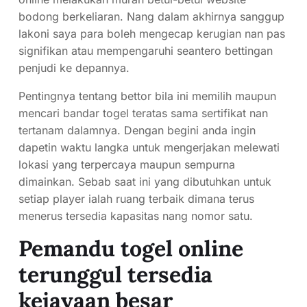
bodong berkeliaran. Nang dalam akhirnya sanggup
lakoni saya para boleh mengecap kerugian nan pas
signifikan atau mempengaruhi seantero bettingan
penjudi ke depannya.
Pentingnya tentang bettor bila ini memilih maupun
mencari bandar togel teratas sama sertifikat nan
tertanam dalamnya. Dengan begini anda ingin
dapetin waktu langka untuk mengerjakan melewati
lokasi yang terpercaya maupun sempurna
dimainkan. Sebab saat ini yang dibutuhkan untuk
setiap player ialah ruang terbaik dimana terus
menerus tersedia kapasitas nang nomor satu.
Pemandu togel online
terunggul tersedia
kejayaan besar