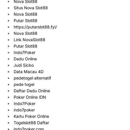
Nova Slot88
Situs Nova Slot88
Nova Slot88
Putar Slot88
https://putarslot88.fyi/
Nova Slot88
Link NovaSlot88
Putar Slot88
Indo7Poker
Dadu Online
Judi Sicbo
Data Macau 4D
pedetogel alternatif
pede togel
Daftar Dadu Online
Poker Online IDN
Indo7Poker
indo7poker
Kartu Poker Online
Togelslot88 Daftar
indo7poker.com