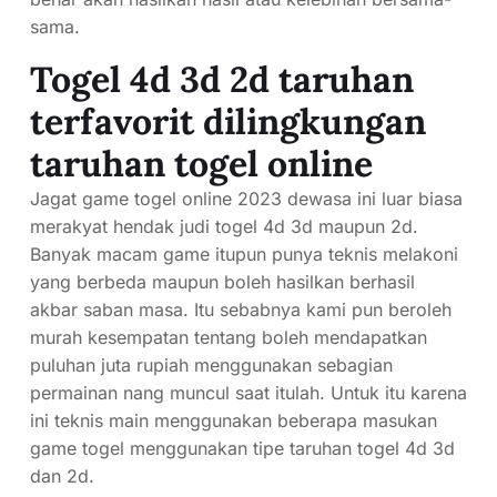
sama.
Togel 4d 3d 2d taruhan
terfavorit dilingkungan
taruhan togel online
Jagat game togel online 2023 dewasa ini luar biasa
merakyat hendak judi togel 4d 3d maupun 2d.
Banyak macam game itupun punya teknis melakoni
yang berbeda maupun boleh hasilkan berhasil
akbar saban masa. Itu sebabnya kami pun beroleh
murah kesempatan tentang boleh mendapatkan
puluhan juta rupiah menggunakan sebagian
permainan nang muncul saat itulah. Untuk itu karena
ini teknis main menggunakan beberapa masukan
game togel menggunakan tipe taruhan togel 4d 3d
dan 2d.