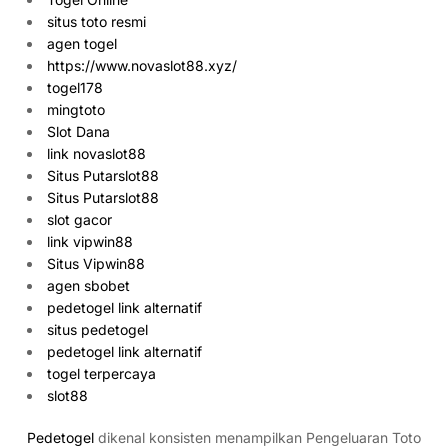
situs toto resmi
agen togel
https://www.novaslot88.xyz/
togel178
mingtoto
Slot Dana
link novaslot88
Situs Putarslot88
Situs Putarslot88
slot gacor
link vipwin88
Situs Vipwin88
agen sbobet
pedetogel link alternatif
situs pedetogel
pedetogel link alternatif
togel terpercaya
slot88
Pedetogel
dikenal konsisten menampilkan Pengeluaran Toto