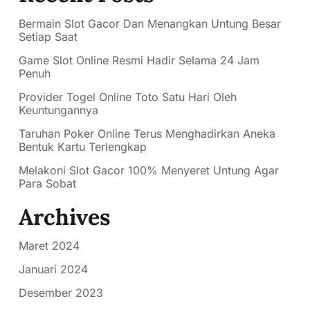
Bermain Slot Gacor Dan Menangkan Untung Besar
Setiap Saat
Game Slot Online Resmi Hadir Selama 24 Jam
Penuh
Provider Togel Online Toto Satu Hari Oleh
Keuntungannya
Taruhan Poker Online Terus Menghadirkan Aneka
Bentuk Kartu Terlengkap
Melakoni Slot Gacor 100% Menyeret Untung Agar
Para Sobat
Archives
Maret 2024
Januari 2024
Desember 2023