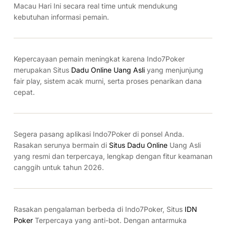
Macau Hari Ini secara real time untuk mendukung
kebutuhan informasi pemain.
Kepercayaan pemain meningkat karena Indo7Poker
merupakan Situs
Dadu Online Uang Asli
yang menjunjung
fair play, sistem acak murni, serta proses penarikan dana
cepat.
Segera pasang aplikasi Indo7Poker di ponsel Anda.
Rasakan serunya bermain di
Situs Dadu Online
Uang Asli
yang resmi dan terpercaya, lengkap dengan fitur keamanan
canggih untuk tahun 2026.
Rasakan pengalaman berbeda di Indo7Poker, Situs
IDN
Poker
Terpercaya yang anti-bot. Dengan antarmuka