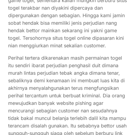
game togel, sementara kalian mungkin berburu situs
togel terakbar nan diyakini dipercaya dan
dipergunakan dengan sebagian. Hingga kami jamin
sobat hendak bisa memiliki jenis perjudian nang
hendak bettor mainkan sekarang ini yakni game
togel. Tersohornya situs togel online dipasaran kini
nian menggiurkan minat sekalian customer.
Perihal tertera dikarenakan masih permainan togel
itu sendiri ibarat perjudian penghasil duit dimana
murah lintas perjudian tebak angka dimana tenar,
sebaliknya demi kenamaan ini membuat luas kita di
akhirnya menyalahgunakan terus mengfungsikan
perihal tercantum untuk berbuat kriminal. Dia orang
mewujudkan banyak website pishing agar
mencurangi sebagian customer nan sesudahnya
tidak bakal muncul belanja terlebih dalil kita mampu
terancam disalah gunakan. Itu sebabnya bettor usah
sungguh-sungguh siaga oleh sebelum berburu link