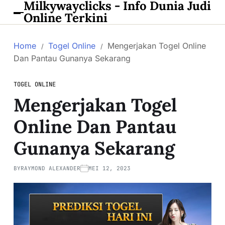
Milkywayclicks - Info Dunia Judi
Online Terkini
Home
Togel Online
Mengerjakan Togel Online
Dan Pantau Gunanya Sekarang
TOGEL ONLINE
Mengerjakan Togel
Online Dan Pantau
Gunanya Sekarang
BY
RAYMOND ALEXANDER
MEI 12, 2023