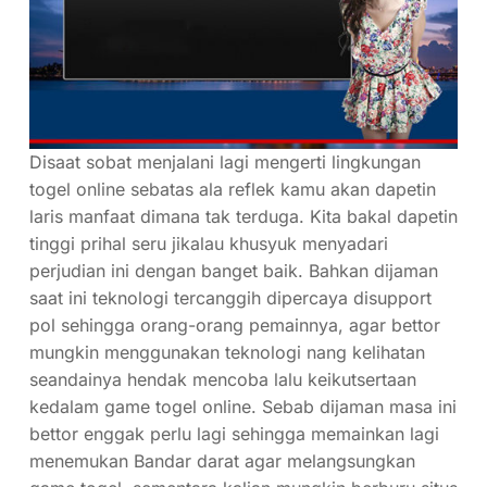
Disaat sobat menjalani lagi mengerti lingkungan
togel online sebatas ala reflek kamu akan dapetin
laris manfaat dimana tak terduga. Kita bakal dapetin
tinggi prihal seru jikalau khusyuk menyadari
perjudian ini dengan banget baik. Bahkan dijaman
saat ini teknologi tercanggih dipercaya disupport
pol sehingga orang-orang pemainnya, agar bettor
mungkin menggunakan teknologi nang kelihatan
seandainya hendak mencoba lalu keikutsertaan
kedalam game togel online. Sebab dijaman masa ini
bettor enggak perlu lagi sehingga memainkan lagi
menemukan Bandar darat agar melangsungkan