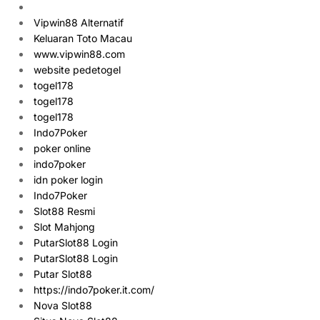
Vipwin88 Alternatif
Keluaran Toto Macau
www.vipwin88.com
website pedetogel
togel178
togel178
togel178
Indo7Poker
poker online
indo7poker
idn poker login
Indo7Poker
Slot88 Resmi
Slot Mahjong
PutarSlot88 Login
PutarSlot88 Login
Putar Slot88
https://indo7poker.it.com/
Nova Slot88