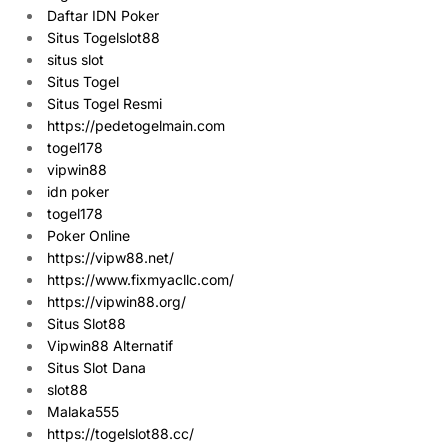
Daftar IDN Poker
Situs Togelslot88
situs slot
Situs Togel
Situs Togel Resmi
https://pedetogelmain.com
togel178
vipwin88
idn poker
togel178
Poker Online
https://vipw88.net/
https://www.fixmyacllc.com/
https://vipwin88.org/
Situs Slot88
Vipwin88 Alternatif
Situs Slot Dana
slot88
Malaka555
https://togelslot88.cc/