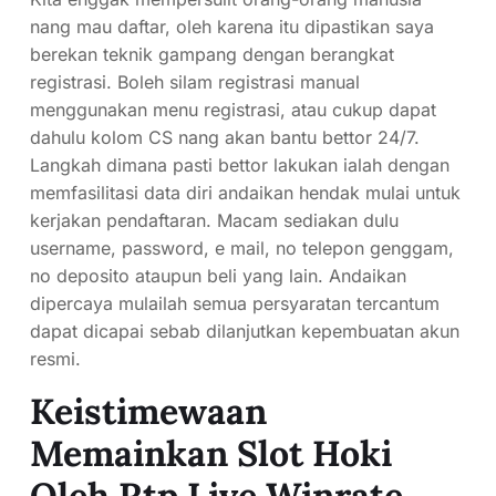
nang mau daftar, oleh karena itu dipastikan saya
berekan teknik gampang dengan berangkat
registrasi. Boleh silam registrasi manual
menggunakan menu registrasi, atau cukup dapat
dahulu kolom CS nang akan bantu bettor 24/7.
Langkah dimana pasti bettor lakukan ialah dengan
memfasilitasi data diri andaikan hendak mulai untuk
kerjakan pendaftaran. Macam sediakan dulu
username, password, e mail, no telepon genggam,
no deposito ataupun beli yang lain. Andaikan
dipercaya mulailah semua persyaratan tercantum
dapat dicapai sebab dilanjutkan kepembuatan akun
resmi.
Keistimewaan
Memainkan Slot Hoki
Oleh Rtp Live Winrate