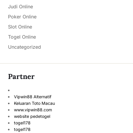
Judi Online
Poker Online
Slot Online
Togel Online
Uncategorized
Partner
Vipwin88 Alternatif
Keluaran Toto Macau
www.vipwin88.com
website pedetogel
togel178
togel178