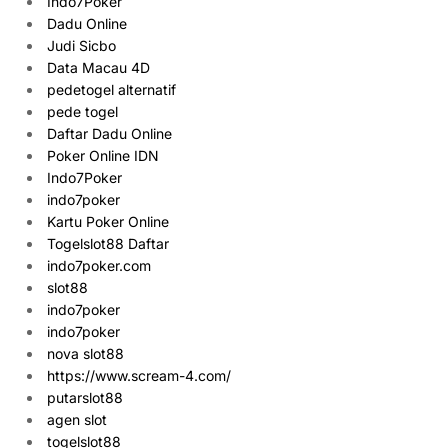
Indo7Poker
Dadu Online
Judi Sicbo
Data Macau 4D
pedetogel alternatif
pede togel
Daftar Dadu Online
Poker Online IDN
Indo7Poker
indo7poker
Kartu Poker Online
Togelslot88 Daftar
indo7poker.com
slot88
indo7poker
indo7poker
nova slot88
https://www.scream-4.com/
putarslot88
agen slot
togelslot88