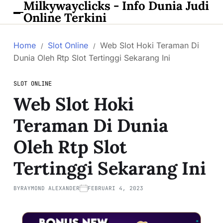
Milkywayclicks - Info Dunia Judi
Online Terkini
Home
Slot Online
Web Slot Hoki Teraman Di
Dunia Oleh Rtp Slot Tertinggi Sekarang Ini
SLOT ONLINE
Web Slot Hoki
Teraman Di Dunia
Oleh Rtp Slot
Tertinggi Sekarang Ini
BY
RAYMOND ALEXANDER
FEBRUARI 4, 2023