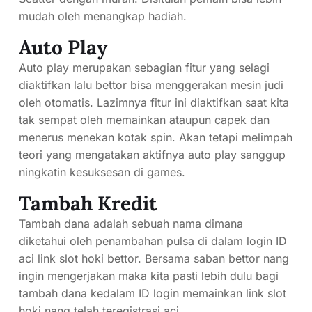
mudah oleh menangkap hadiah.
Auto Play
Auto play merupakan sebagian fitur yang selagi
diaktifkan lalu bettor bisa menggerakan mesin judi
oleh otomatis. Lazimnya fitur ini diaktifkan saat kita
tak sempat oleh memainkan ataupun capek dan
menerus menekan kotak spin. Akan tetapi melimpah
teori yang mengatakan aktifnya auto play sanggup
ningkatin kesuksesan di games.
Tambah Kredit
Tambah dana adalah sebuah nama dimana
diketahui oleh penambahan pulsa di dalam login ID
aci link slot hoki bettor. Bersama saban bettor nang
ingin mengerjakan maka kita pasti lebih dulu bagi
tambah dana kedalam ID login memainkan link slot
hoki nang telah teregistrasi aci.