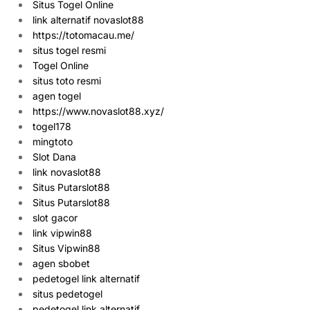
Situs Togel Online
link alternatif novaslot88
https://totomacau.me/
situs togel resmi
Togel Online
situs toto resmi
agen togel
https://www.novaslot88.xyz/
togel178
mingtoto
Slot Dana
link novaslot88
Situs Putarslot88
Situs Putarslot88
slot gacor
link vipwin88
Situs Vipwin88
agen sbobet
pedetogel link alternatif
situs pedetogel
pedetogel link alternatif