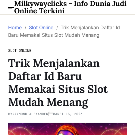
Milkywayclicks - Info Dunia Judi
Online Terkini
Home
Slot Online
Trik Menjalankan Daftar Id
Baru Memakai Situs Slot Mudah Menang
SLOT ONLINE
Trik Menjalankan
Daftar Id Baru
Memakai Situs Slot
Mudah Menang
BY
RAYMOND ALEXANDER
MARET 13, 2023