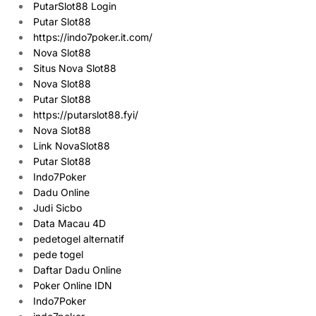
PutarSlot88 Login
Putar Slot88
https://indo7poker.it.com/
Nova Slot88
Situs Nova Slot88
Nova Slot88
Putar Slot88
https://putarslot88.fyi/
Nova Slot88
Link NovaSlot88
Putar Slot88
Indo7Poker
Dadu Online
Judi Sicbo
Data Macau 4D
pedetogel alternatif
pede togel
Daftar Dadu Online
Poker Online IDN
Indo7Poker