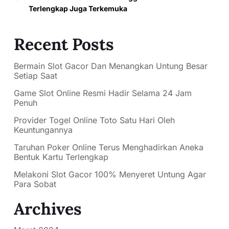
Terlengkap Juga Terkemuka
Recent Posts
Bermain Slot Gacor Dan Menangkan Untung Besar
Setiap Saat
Game Slot Online Resmi Hadir Selama 24 Jam
Penuh
Provider Togel Online Toto Satu Hari Oleh
Keuntungannya
Taruhan Poker Online Terus Menghadirkan Aneka
Bentuk Kartu Terlengkap
Melakoni Slot Gacor 100% Menyeret Untung Agar
Para Sobat
Archives