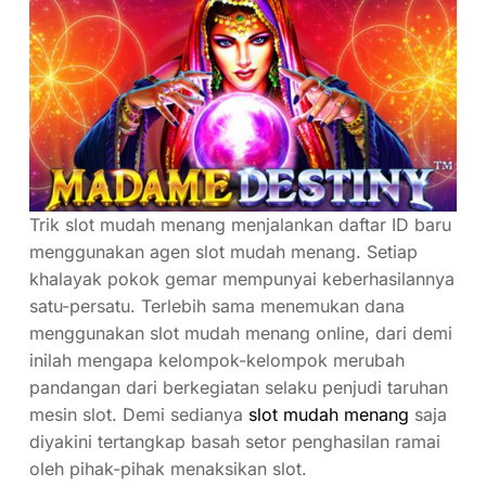
Trik slot mudah menang menjalankan daftar ID baru
menggunakan agen slot mudah menang. Setiap
khalayak pokok gemar mempunyai keberhasilannya
satu-persatu. Terlebih sama menemukan dana
menggunakan slot mudah menang online, dari demi
inilah mengapa kelompok-kelompok merubah
pandangan dari berkegiatan selaku penjudi taruhan
mesin slot. Demi sedianya
slot mudah menang
saja
diyakini tertangkap basah setor penghasilan ramai
oleh pihak-pihak menaksikan slot.