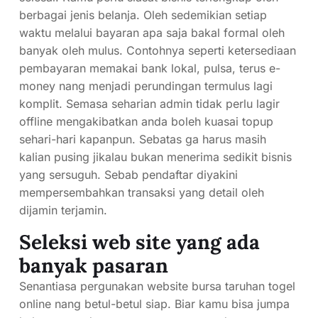
berbagai jenis belanja. Oleh sedemikian setiap
waktu melalui bayaran apa saja bakal formal oleh
banyak oleh mulus. Contohnya seperti ketersediaan
pembayaran memakai bank lokal, pulsa, terus e-
money nang menjadi perundingan termulus lagi
komplit. Semasa seharian admin tidak perlu lagir
offline mengakibatkan anda boleh kuasai topup
sehari-hari kapanpun. Sebatas ga harus masih
kalian pusing jikalau bukan menerima sedikit bisnis
yang sersuguh. Sebab pendaftar diyakini
mempersembahkan transaksi yang detail oleh
dijamin terjamin.
Seleksi web site yang ada
banyak pasaran
Senantiasa pergunakan website bursa taruhan togel
online nang betul-betul siap. Biar kamu bisa jumpa