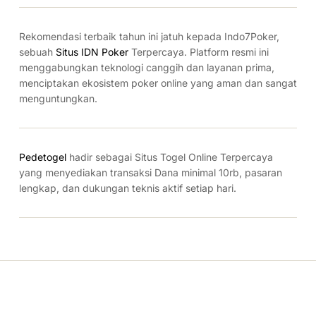
Rekomendasi terbaik tahun ini jatuh kepada Indo7Poker,
sebuah
Situs IDN Poker
Terpercaya. Platform resmi ini
menggabungkan teknologi canggih dan layanan prima,
menciptakan ekosistem poker online yang aman dan sangat
menguntungkan.
Pedetogel
hadir sebagai Situs Togel Online Terpercaya
yang menyediakan transaksi Dana minimal 10rb, pasaran
lengkap, dan dukungan teknis aktif setiap hari.
Copyright © 2026
- Powered by
Blogmarks
.