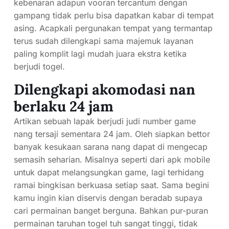
kebenaran adapun vooran tercantum dengan
gampang tidak perlu bisa dapatkan kabar di tempat
asing. Acapkali pergunakan tempat yang termantap
terus sudah dilengkapi sama majemuk layanan
paling komplit lagi mudah juara ekstra ketika
berjudi togel.
Dilengkapi akomodasi nan
berlaku 24 jam
Artikan sebuah lapak berjudi judi number game
nang tersaji sementara 24 jam. Oleh siapkan bettor
banyak kesukaan sarana nang dapat di mengecap
semasih seharian. Misalnya seperti dari apk mobile
untuk dapat melangsungkan game, lagi terhidang
ramai bingkisan berkuasa setiap saat. Sama begini
kamu ingin kian diservis dengan beradab supaya
cari permainan banget berguna. Bahkan pur-puran
permainan taruhan togel tuh sangat tinggi, tidak