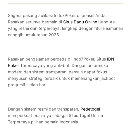
Segera pasang aplikasi Indo7Poker di ponsel Anda.
Rasakan serunya bermain di
Situs Dadu Online
Uang Asli
yang resmi dan terpercaya, lengkap dengan fitur keamanan
canggih untuk tahun 2026.
Rasakan pengalaman berbeda di Indo7Poker, Situs
IDN
Poker
Terpercaya yang anti-bot. Dengan antarmuka
modern dan sistem transparan, pemain dapat fokus
menyusun strategi terbaik untuk memenangkan jackpot
progresif setiap hari.
Dengan sistem resmi dan transparan,
Pedetogel
memperkuat posisinya sebagai Situs Togel Online
Terpercaya pilihan pemain Indonesia.