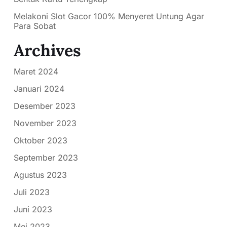
Melakoni Slot Gacor 100% Menyeret Untung Agar
Para Sobat
Archives
Maret 2024
Januari 2024
Desember 2023
November 2023
Oktober 2023
September 2023
Agustus 2023
Juli 2023
Juni 2023
Mei 2023