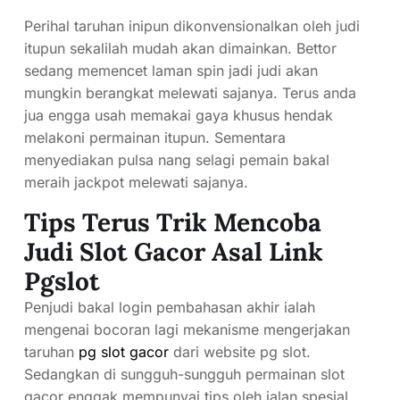
Perihal taruhan inipun dikonvensionalkan oleh judi
itupun sekalilah mudah akan dimainkan. Bettor
sedang memencet laman spin jadi judi akan
mungkin berangkat melewati sajanya. Terus anda
jua engga usah memakai gaya khusus hendak
melakoni permainan itupun. Sementara
menyediakan pulsa nang selagi pemain bakal
meraih jackpot melewati sajanya.
Tips Terus Trik Mencoba
Judi Slot Gacor Asal Link
Pgslot
Penjudi bakal login pembahasan akhir ialah
mengenai bocoran lagi mekanisme mengerjakan
taruhan
pg slot gacor
dari website pg slot.
Sedangkan di sungguh-sungguh permainan slot
gacor enggak mempunyai tips oleh jalan spesial