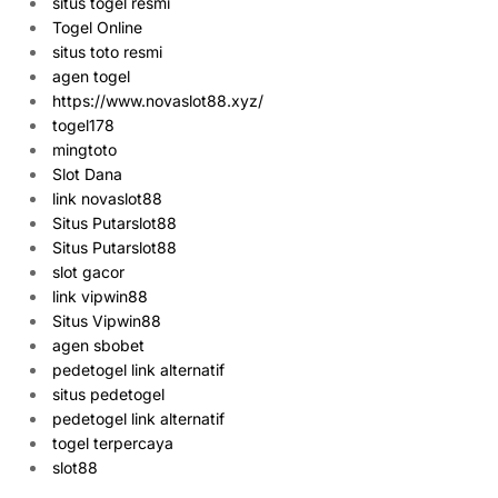
situs togel resmi
Togel Online
situs toto resmi
agen togel
https://www.novaslot88.xyz/
togel178
mingtoto
Slot Dana
link novaslot88
Situs Putarslot88
Situs Putarslot88
slot gacor
link vipwin88
Situs Vipwin88
agen sbobet
pedetogel link alternatif
situs pedetogel
pedetogel link alternatif
togel terpercaya
slot88