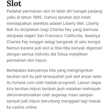
Slot
Padahal permainan slot ini telah diri banget panjang
yaitu di tahun 1895. Dahulu taruhan slot inilah
mendapatkan identitas adalah Liberty Bell. Liberty
Bell itu diciptakan bagi Charles Fey yang bermula
daripada negeri San Francisco California. Awalnya
Charles Fey tunggal selagi bergerak di satu kongsi.
Namun karena judi slot ia tiba-tiba banyak digemari
dengan semua individu dia fokus melejitkan
permainan slot inipun.
Bertepatan banyaknya kita yang menginginkan
taruhan slot itu jadi terwujudlah judi slot anyar ialah
itu fortune coin oleh hadiah progresif. Lamun siapa
kira taruhan inipun tambah jauh malahan melimpah
dikonvensionalkan oleh segenap insan sampai-
sampai judi inipun beruntung menggaet lagi masuk
ke casino online.