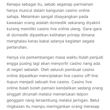
Kenapa sebagai itu, sebab segenap permainan
hanya muncul dalam bangunan casino online
sahaja. Melainkan sangat disayangkan pada
kawasan orang adalah domestik sekarang diyakini
kurang memiliki casino live online ulang. Gara-gara
di domestik dipastikan kelihatan prinsip dimana
menghalau keras bakal adanya kegiatan segala
pertaruhan.
Hanya via perkembangan masa waktu itulah penjudi
engga pusing lagi akan menyortir casino nang ada
di negeri sebelah. Oleh seluruh pembuat casino
online dipastikan menciptakan live casino off-line
itupun menjadi sebuah live casino. Casino live
online itulah boleh pemain kendalikan sedang orang
singgah dirumah melalui memerlukan telpon
genggam nang tersambung melalui jaringan. Betul
ringkasan itu mampu meringankan orang meresap