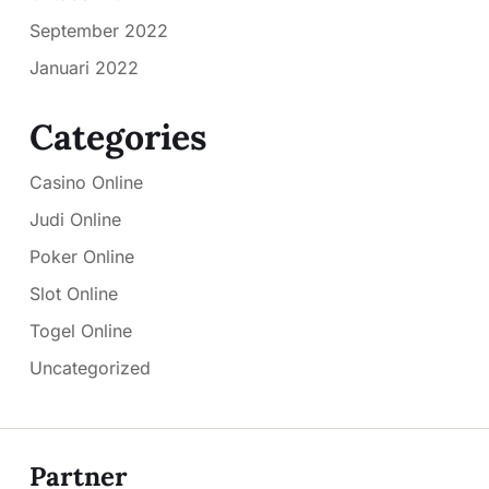
September 2022
Januari 2022
Categories
Casino Online
Judi Online
Poker Online
Slot Online
Togel Online
Uncategorized
Partner