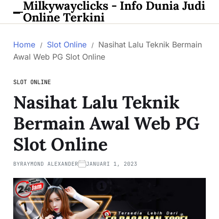
Milkywayclicks - Info Dunia Judi
Online Terkini
Home
Slot Online
Nasihat Lalu Teknik Bermain
Awal Web PG Slot Online
SLOT ONLINE
Nasihat Lalu Teknik
Bermain Awal Web PG
Slot Online
BY
RAYMOND ALEXANDER
JANUARI 1, 2023