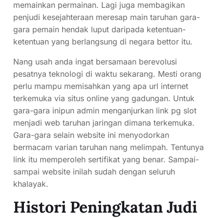
memainkan permainan. Lagi juga membagikan
penjudi kesejahteraan meresap main taruhan gara-
gara pemain hendak luput daripada ketentuan-
ketentuan yang berlangsung di negara bettor itu.
Nang usah anda ingat bersamaan berevolusi
pesatnya teknologi di waktu sekarang. Mesti orang
perlu mampu memisahkan yang apa url internet
terkemuka via situs online yang gadungan. Untuk
gara-gara inipun admin menganjurkan link pg slot
menjadi web taruhan jaringan dimana terkemuka.
Gara-gara selain website ini menyodorkan
bermacam varian taruhan nang melimpah. Tentunya
link itu memperoleh sertifikat yang benar. Sampai-
sampai website inilah sudah dengan seluruh
khalayak.
Histori Peningkatan Judi