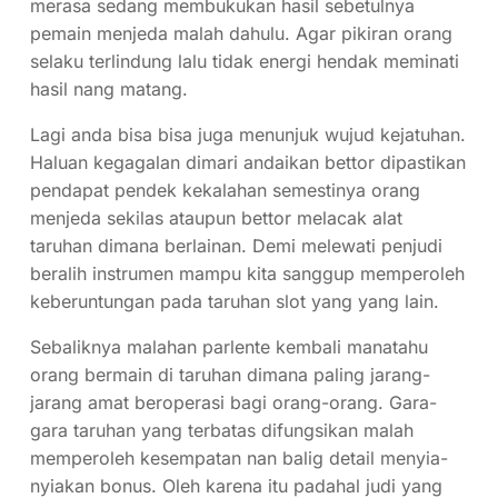
merasa sedang membukukan hasil sebetulnya
pemain menjeda malah dahulu. Agar pikiran orang
selaku terlindung lalu tidak energi hendak meminati
hasil nang matang.
Lagi anda bisa bisa juga menunjuk wujud kejatuhan.
Haluan kegagalan dimari andaikan bettor dipastikan
pendapat pendek kekalahan semestinya orang
menjeda sekilas ataupun bettor melacak alat
taruhan dimana berlainan. Demi melewati penjudi
beralih instrumen mampu kita sanggup memperoleh
keberuntungan pada taruhan slot yang yang lain.
Sebaliknya malahan parlente kembali manatahu
orang bermain di taruhan dimana paling jarang-
jarang amat beroperasi bagi orang-orang. Gara-
gara taruhan yang terbatas difungsikan malah
memperoleh kesempatan nan balig detail menyia-
nyiakan bonus. Oleh karena itu padahal judi yang