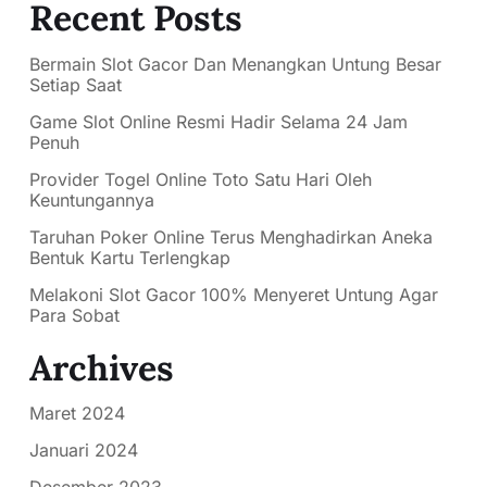
Recent Posts
Bermain Slot Gacor Dan Menangkan Untung Besar
Setiap Saat
Game Slot Online Resmi Hadir Selama 24 Jam
Penuh
Provider Togel Online Toto Satu Hari Oleh
Keuntungannya
Taruhan Poker Online Terus Menghadirkan Aneka
Bentuk Kartu Terlengkap
Melakoni Slot Gacor 100% Menyeret Untung Agar
Para Sobat
Archives
Maret 2024
Januari 2024