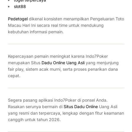
slot88
Pedetogel
dikenal konsisten menampilkan Pengeluaran Toto
Macau Hari Ini secara real time untuk mendukung
kebutuhan informasi pemain.
Kepercayaan pemain meningkat karena Indo7Poker
merupakan Situs
Dadu Online Uang Asli
yang menjunjung
fair play, sistem acak murni, serta proses penarikan dana
cepat.
Segera pasang aplikasi Indo7Poker di ponsel Anda.
Rasakan serunya bermain di
Situs Dadu Online
Uang Asli
yang resmi dan terpercaya, lengkap dengan fitur keamanan
canggih untuk tahun 2026.