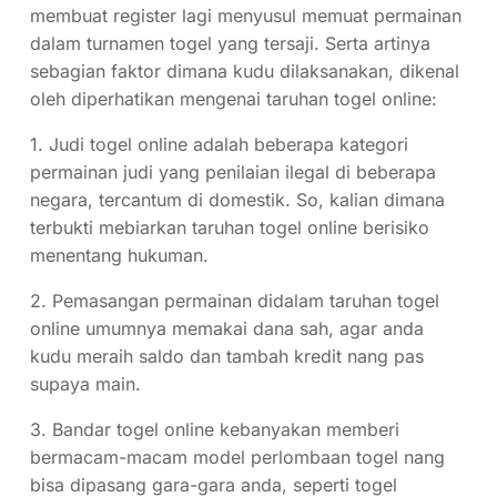
membuat register lagi menyusul memuat permainan
dalam turnamen togel yang tersaji. Serta artinya
sebagian faktor dimana kudu dilaksanakan, dikenal
oleh diperhatikan mengenai taruhan togel online:
1. Judi togel online adalah beberapa kategori
permainan judi yang penilaian ilegal di beberapa
negara, tercantum di domestik. So, kalian dimana
terbukti mebiarkan taruhan togel online berisiko
menentang hukuman.
2. Pemasangan permainan didalam taruhan togel
online umumnya memakai dana sah, agar anda
kudu meraih saldo dan tambah kredit nang pas
supaya main.
3. Bandar togel online kebanyakan memberi
bermacam-macam model perlombaan togel nang
bisa dipasang gara-gara anda, seperti togel