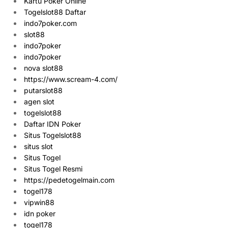
Kartu Poker Online
Togelslot88 Daftar
indo7poker.com
slot88
indo7poker
indo7poker
nova slot88
https://www.scream-4.com/
putarslot88
agen slot
togelslot88
Daftar IDN Poker
Situs Togelslot88
situs slot
Situs Togel
Situs Togel Resmi
https://pedetogelmain.com
togel178
vipwin88
idn poker
togel178