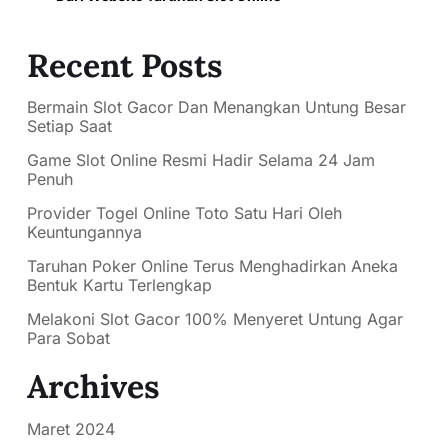
Recent Posts
Bermain Slot Gacor Dan Menangkan Untung Besar
Setiap Saat
Game Slot Online Resmi Hadir Selama 24 Jam
Penuh
Provider Togel Online Toto Satu Hari Oleh
Keuntungannya
Taruhan Poker Online Terus Menghadirkan Aneka
Bentuk Kartu Terlengkap
Melakoni Slot Gacor 100% Menyeret Untung Agar
Para Sobat
Archives
Maret 2024