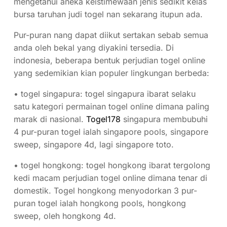
mengetahui aneka keistimewaan jenis sedikit kelas
bursa taruhan judi togel nan sekarang itupun ada.
Pur-puran nang dapat diikut sertakan sebab semua
anda oleh bekal yang diyakini tersedia. Di
indonesia, beberapa bentuk perjudian togel online
yang sedemikian kian populer lingkungan berbeda:
• togel singapura: togel singapura ibarat selaku
satu kategori permainan togel online dimana paling
marak di nasional.
Togel178
singapura membubuhi
4 pur-puran togel ialah singapore pools, singapore
sweep, singapore 4d, lagi singapore toto.
• togel hongkong: togel hongkong ibarat tergolong
kedi macam perjudian togel online dimana tenar di
domestik. Togel hongkong menyodorkan 3 pur-
puran togel ialah hongkong pools, hongkong
sweep, oleh hongkong 4d.