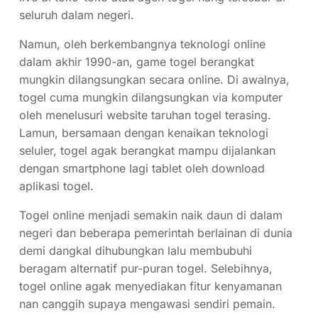
seluruh dalam negeri.
Namun, oleh berkembangnya teknologi online
dalam akhir 1990-an, game togel berangkat
mungkin dilangsungkan secara online. Di awalnya,
togel cuma mungkin dilangsungkan via komputer
oleh menelusuri website taruhan togel terasing.
Lamun, bersamaan dengan kenaikan teknologi
seluler, togel agak berangkat mampu dijalankan
dengan smartphone lagi tablet oleh download
aplikasi togel.
Togel online menjadi semakin naik daun di dalam
negeri dan beberapa pemerintah berlainan di dunia
demi dangkal dihubungkan lalu membubuhi
beragam alternatif pur-puran togel. Selebihnya,
togel online agak menyediakan fitur kenyamanan
nan canggih supaya mengawasi sendiri pemain.