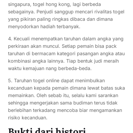
singapura, togel hong kong, lagi berbeda
sebagainya. Penjudi sanggup mencari rivalitas togel
yang pikiran paling ringkas dibaca dan dimana
menyodorkan hadiah terbanyak.
4. Kecuali menempatkan taruhan dalam angka yang
perkiraan akan muncul. Setiap pemain bisa pack
taruhan di bermacam kategori pasangan angka atau
kombinasi angka lainnya. Tiap bentuk judi meraih
waktu kemajuan nang berbeda-beda.
5. Taruhan togel online dapat menimbulkan
kecanduan kepada pemain dimana lewat batas suka
memainkan. Oleh sebab itu, selalu kami sarankan
sehingga mengerjakan sama budiman terus tidak
berlebihan terkadang mencoba biar mengamankan
risiko kecanduan.
Bukti dari histori