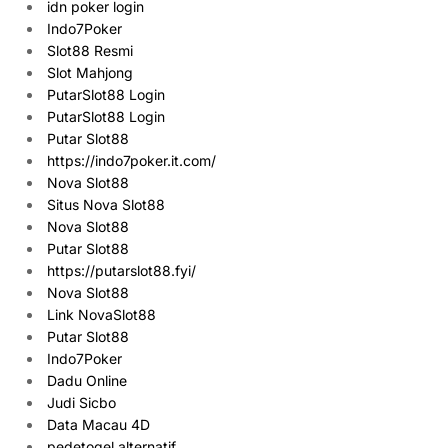
idn poker login
Indo7Poker
Slot88 Resmi
Slot Mahjong
PutarSlot88 Login
PutarSlot88 Login
Putar Slot88
https://indo7poker.it.com/
Nova Slot88
Situs Nova Slot88
Nova Slot88
Putar Slot88
https://putarslot88.fyi/
Nova Slot88
Link NovaSlot88
Putar Slot88
Indo7Poker
Dadu Online
Judi Sicbo
Data Macau 4D
pedetogel alternatif