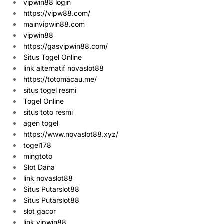
vipwin88 login
https://vipw88.com/
mainvipwin88.com
vipwin88
https://gasvipwin88.com/
Situs Togel Online
link alternatif novaslot88
https://totomacau.me/
situs togel resmi
Togel Online
situs toto resmi
agen togel
https://www.novaslot88.xyz/
togel178
mingtoto
Slot Dana
link novaslot88
Situs Putarslot88
Situs Putarslot88
slot gacor
link vipwin88