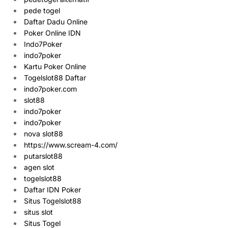
pede togel
Daftar Dadu Online
Poker Online IDN
Indo7Poker
indo7poker
Kartu Poker Online
Togelslot88 Daftar
indo7poker.com
slot88
indo7poker
indo7poker
nova slot88
https://www.scream-4.com/
putarslot88
agen slot
togelslot88
Daftar IDN Poker
Situs Togelslot88
situs slot
Situs Togel