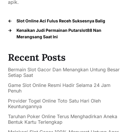
apik.
←
Slot Online Aci Fulus Receh Suksesnya Balig
→
Kenaikan Judi Permainan Putarslot88 Nan
Merangsang Saat Ini
Recent Posts
Bermain Slot Gacor Dan Menangkan Untung Besar
Setiap Saat
Game Slot Online Resmi Hadir Selama 24 Jam
Penuh
Provider Togel Online Toto Satu Hari Oleh
Keuntungannya
Taruhan Poker Online Terus Menghadirkan Aneka
Bentuk Kartu Terlengkap