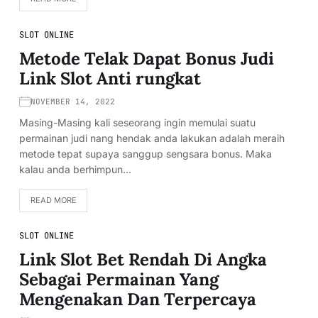
SLOT ONLINE
Metode Telak Dapat Bonus Judi
Link Slot Anti rungkat
NOVEMBER 14, 2022
Masing-Masing kali seseorang ingin memulai suatu
permainan judi nang hendak anda lakukan adalah meraih
metode tepat supaya sanggup sengsara bonus. Maka
kalau anda berhimpun…
READ MORE
SLOT ONLINE
Link Slot Bet Rendah Di Angka
Sebagai Permainan Yang
Mengenakan Dan Terpercaya