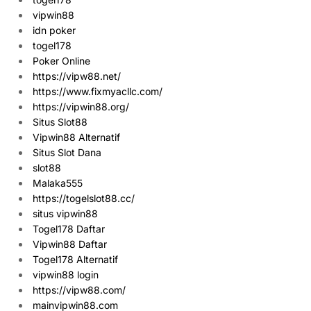
vipwin88
idn poker
togel178
Poker Online
https://vipw88.net/
https://www.fixmyacllc.com/
https://vipwin88.org/
Situs Slot88
Vipwin88 Alternatif
Situs Slot Dana
slot88
Malaka555
https://togelslot88.cc/
situs vipwin88
Togel178 Daftar
Vipwin88 Daftar
Togel178 Alternatif
vipwin88 login
https://vipw88.com/
mainvipwin88.com