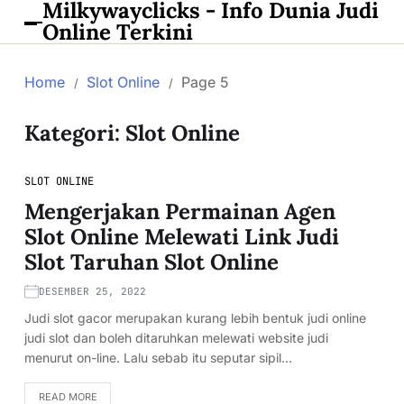
Milkywayclicks - Info Dunia Judi
Online Terkini
Home
Slot Online
Page 5
Kategori:
Slot Online
SLOT ONLINE
Mengerjakan Permainan Agen
Slot Online Melewati Link Judi
Slot Taruhan Slot Online
DESEMBER 25, 2022
Judi slot gacor merupakan kurang lebih bentuk judi online
judi slot dan boleh ditaruhkan melewati website judi
menurut on-line. Lalu sebab itu seputar sipil…
READ MORE