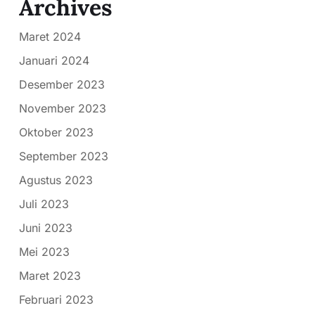
Archives
Maret 2024
Januari 2024
Desember 2023
November 2023
Oktober 2023
September 2023
Agustus 2023
Juli 2023
Juni 2023
Mei 2023
Maret 2023
Februari 2023