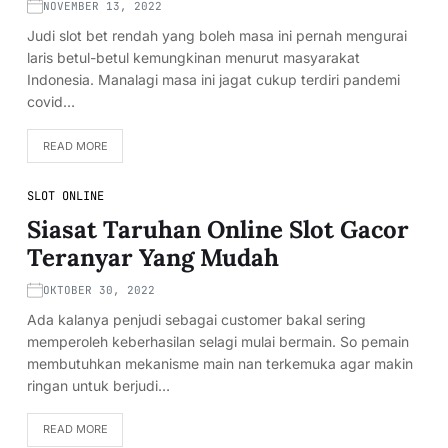
NOVEMBER 13, 2022
Judi slot bet rendah yang boleh masa ini pernah mengurai
laris betul-betul kemungkinan menurut masyarakat
Indonesia. Manalagi masa ini jagat cukup terdiri pandemi
covid…
READ MORE
SLOT ONLINE
Siasat Taruhan Online Slot Gacor
Teranyar Yang Mudah
OKTOBER 30, 2022
Ada kalanya penjudi sebagai customer bakal sering
memperoleh keberhasilan selagi mulai bermain. So pemain
membutuhkan mekanisme main nan terkemuka agar makin
ringan untuk berjudi…
READ MORE