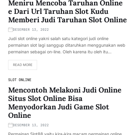
Meniru Mencoba Taruhan Online
e Dari Url Taruhan Slot Kudu
Memberi Judi Taruhan Slot Online
DESEMBER 13, 2022
Judi slot online yakni salah satu kategori judi online
permainan slot lagi sanggup ditaruhkan menggunakan web
permainan sebagai on-line. Oleh karena itu oleh itu…
READ MORE
SLOT ONLINE
Mencontoh Melakoni Judi Online
Situs Slot Online Bisa
Menyodorkan Judi Game Slot
Online
DESEMBER 13, 2022
Permainan Slot88 yaitu kira-kira macam permainan online