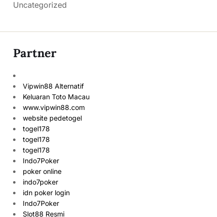
Uncategorized
Partner
Vipwin88 Alternatif
Keluaran Toto Macau
www.vipwin88.com
website pedetogel
togel178
togel178
togel178
Indo7Poker
poker online
indo7poker
idn poker login
Indo7Poker
Slot88 Resmi