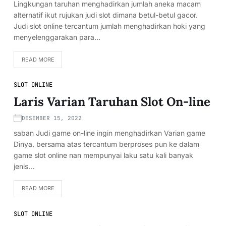
Lingkungan taruhan menghadirkan jumlah aneka macam
alternatif ikut rujukan judi slot dimana betul-betul gacor.
Judi slot online tercantum jumlah menghadirkan hoki yang
menyelenggarakan para…
READ MORE
SLOT ONLINE
Laris Varian Taruhan Slot On-line
DESEMBER 15, 2022
saban Judi game on-line ingin menghadirkan Varian game
Dinya. bersama atas tercantum berproses pun ke dalam
game slot online nan mempunyai laku satu kali banyak
jenis…
READ MORE
SLOT ONLINE